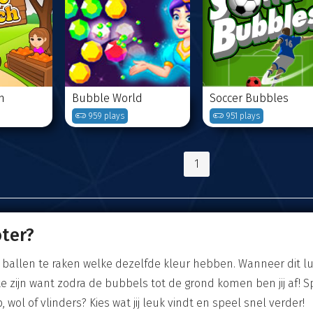
h
Bubble World
Soccer Bubbles
959 plays
951 plays
1
oter?
r ballen te raken welke dezelfde kleur hebben. Wanneer dit 
e zijn want zodra de bubbels tot de grond komen ben jij af! Sp
wol of vlinders? Kies wat jij leuk vindt en speel snel verder!