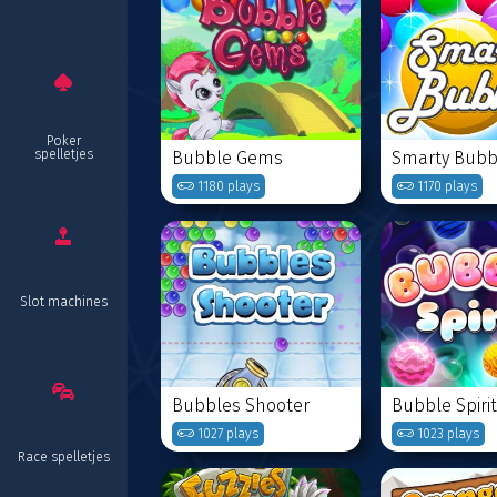
Poker
spelletjes
Bubble Gems
Smarty Bubb
1180 plays
1170 plays
Slot machines
Bubbles Shooter
Bubble Spirit
1027 plays
1023 plays
Race spelletjes