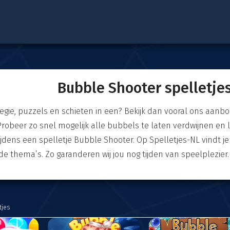
Bubble Shooter spelletje
tegie, puzzels en schieten in een? Bekijk dan vooral ons aanbo
 Probeer zo snel mogelijk alle bubbels te laten verdwijnen en
ijdens een spelletje Bubble Shooter. Op Spelletjes-NL vindt 
de thema’s. Zo garanderen wij jou nog tijden van speelplezier.
tjes