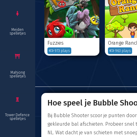
Meiden
spelletjes
Fuzzies
Orange Ranc
973 plays
963 plays
Mahjong
spelletjes
Hoe speel je Bubble Sho
Bij Bubble Shooter scoor je punten doo
Tower Defence
spelletjes
gekleurde bal afschieten. Probeer snel t
NL. Wat dacht je van schieten met snoep, 