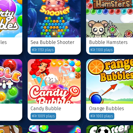
les
Sea Bubble Shooter
Bubble Hamsters
1153 plays
1100 plays
Candy Bubble
Orange Bubbles
1009 plays
1003 plays