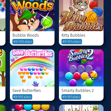
Bubble Woods
Kitty Bubbles
1100 plays
1074 plays
Save Butterflies
Smarty Bubbles 2
993 plays
981 plays