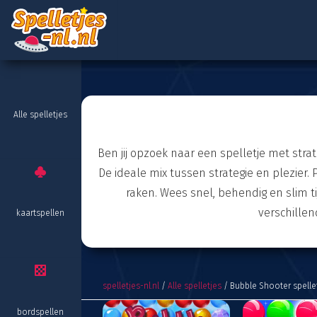
Alle spelletjes
Ben jij opzoek naar een spelletje met stra
De ideale mix tussen strategie en plezier.
raken. Wees snel, behendig en slim t
verschillen
kaartspellen
spelletjes-nl.nl
/
Alle spelletjes
/ Bubble Shooter spelle
bordspellen