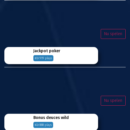
Nu spelen
Jackpot poker
919 plays
Nu spelen
Bonus deuces wild
888 plays