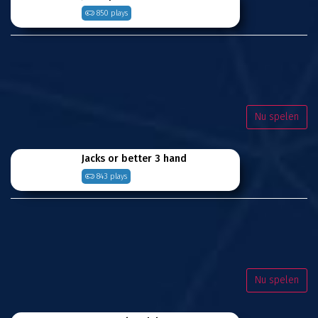
850 plays
Nu spelen
Jacks or better 3 hand
843 plays
Nu spelen