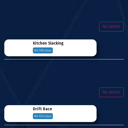
Nu spelen
Kitchen Slacking
1418 plays
Nu spelen
Drift Race
1241 plays