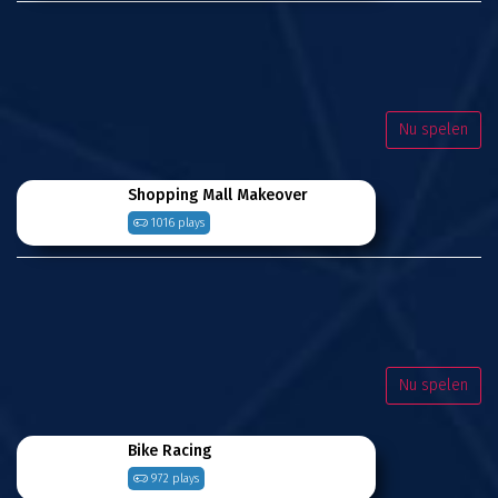
Nu spelen
Shopping Mall Makeover
1016 plays
Nu spelen
Bike Racing
972 plays