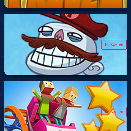
871 plays
Nu spelen
Troll Face Quest Video Games
805 plays
Nu spelen
Rollercoaster Creator Express