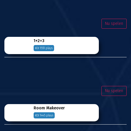
Nu spelen
1+2=3
1551 plays
Nu spelen
Room Makeover
1445 plays