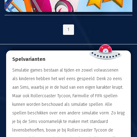
779 plays
1
Spelvarianten
Simulatie games bestaan al tijden en zowel volwassenen
als kinderen hebben het wel eens gespeeld. Denk zo eens
aan Sims, waarbij je in de huid van een eigen karakter kruipt.
Maar ook Rollercoaster Tycoon, Farmville of FIFA spellen
kunnen worden beschouwd als simulatie spellen. Alle
spellen beschikken over een andere simulatie vorm. Zo krijg
je bij de Sims voornamelijk te maken met standaard
levensbehoeften, bouw je bij Rollercoaster Tycoon de