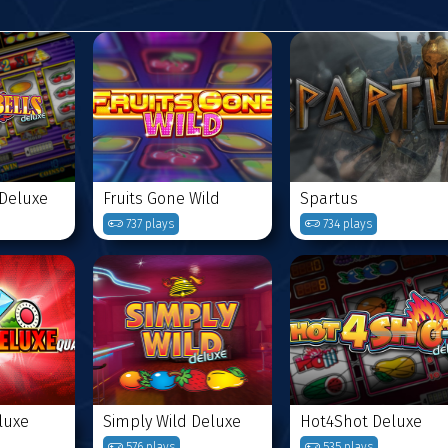
 Deluxe
Fruits Gone Wild
Spartus
737 plays
734 plays
luxe
Simply Wild Deluxe
Hot4Shot Deluxe
576 plays
535 plays