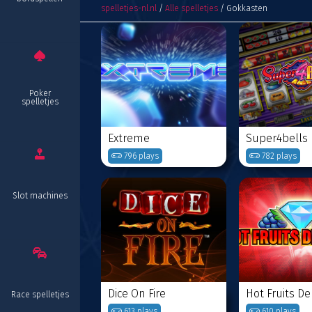
spelletjes-nl.nl
/
Alle spelletjes
/ Gokkasten
Poker
spelletjes
Extreme
Super4bells
796 plays
782 plays
Slot machines
Dice On Fire
Hot Fruits De
Race spelletjes
613 plays
610 plays