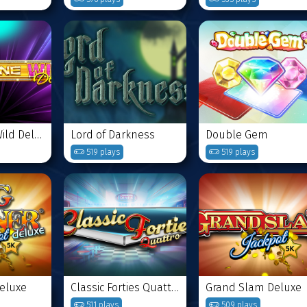
Fruits Gone Wild Deluxe
Lord of Darkness
Double Gem
519 plays
519 plays
eluxe
Classic Forties Quattro
Grand Slam Deluxe
511 plays
509 plays