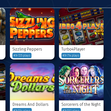
Sizzling Peppers
Turbo4Player
725 plays
714 plays
Dreams And Dollars
Sorcerers of the Night
534 plays
532 plays