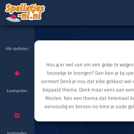
Alle spelletjes
Hou jij er wel van om een gokje te wagen?
bezoekje te brengen? Dan ben je bij spel
vormen! Denk je nou dat elke gokkast wel on
bepaald thema. Denk maar eens aan een g
kaartspellen
Westen. Kies een thema dat helemaal bij 
eenvoudig en binnen no-time je oude gok
bordspellen