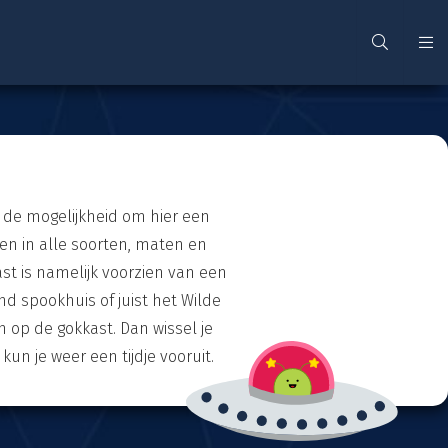
jd de mogelijkheid om hier een
ten in alle soorten, maten en
ast is namelijk voorzien van een
 spookhuis of juist het Wilde
 op de gokkast. Dan wissel je
n je weer een tijdje vooruit.