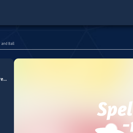
 and Ball
Romantic Love Differences