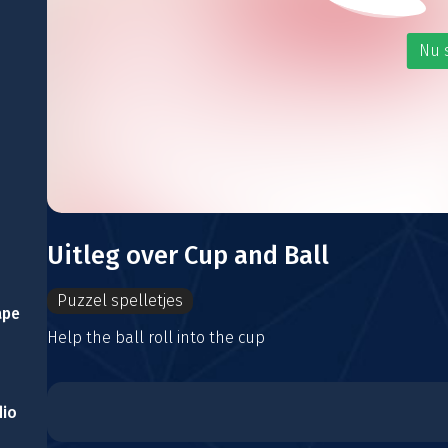
Nu 
Uitleg over Cup and Ball
Puzzel spelletjes
ape
Help the ball roll into the cup
dio