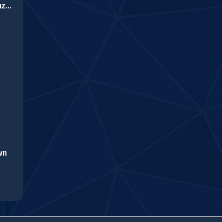
Tasty Food Jigsaw Puzzle
wn