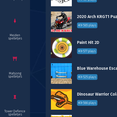
2020 Arch KRGT1 Puz
565 plays
Meiden
spelletjes
Paint Hit 2D
577 plays
Mahjong
spelletjes
525 plays
566 plays
Tower Defence
spelletjes