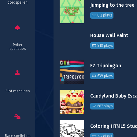
bordspellen
Jumping to the tree
612 plays
House Wall Paint
Poker
818 plays
spelletjes
FZ Tripolygon
639 plays
Slot machines
Candyland Baby Esc
687 plays
Coloring HTML5 Stu
Race spelletjes
727 plays