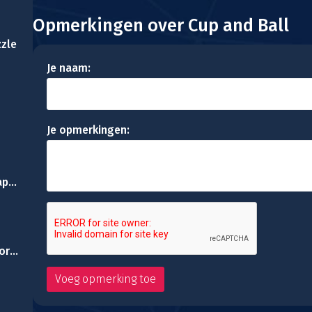
Opmerkingen over Cup and Ball
zle
Je naam:
Je opmerkingen:
Blue Warehouse Escape Episode 2
Dinosaur Warrior Coloring