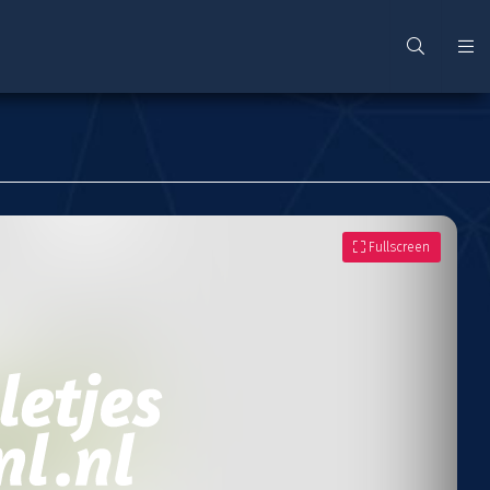
Fullscreen