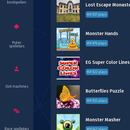
bordspellen
Lost Escape Monast
557 plays
Monster Hands
Poker
676 plays
spelletjes
EG Super Color Lines
522 plays
Slot machines
Butterflies Puzzle
533 plays
Monster Masher
Race spelletjes
542 plays