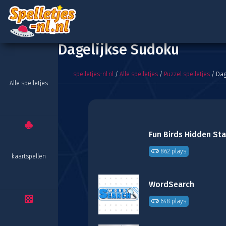
Dagelijkse Sudoku
spelletjes-nl.nl
/
Alle spelletjes
/
Puzzel spelletjes
/ Dag
Alle spelletjes
Fun Birds Hidden Sta
862 plays
kaartspellen
WordSearch
648 plays