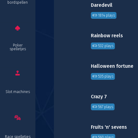
bordspellen
Daredevil
1814 plays
Rainbow reels
Poker
532 plays
spelletjes
Halloween fortune
535 plays
Slot machines
Crazy 7
567 plays
Fruits 'n' sevens
Race spelletjes
560 plays