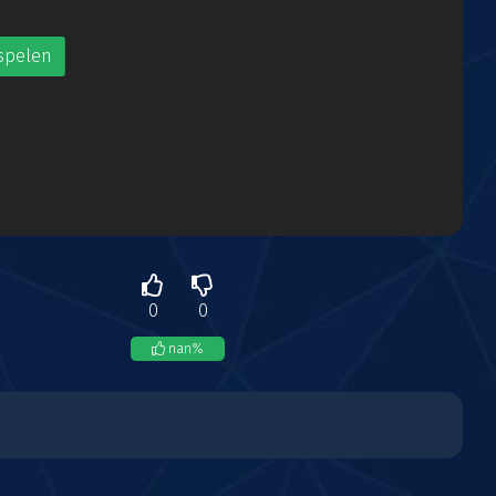
spelen
0
0
nan
%