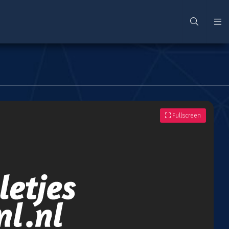
Fullscreen