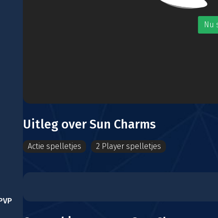
Nu 
Uitleg over Sun Charms
Actie spelletjes
2 Player spelletjes
 PVP