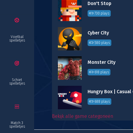
Don't Stop
730 plays
Cyber City
Voetbal
spelletjes
580 plays
Monster City
618 plays
Schiet
spelletjes
688 plays
Bekijk alle game categorieën
Match 3
spelletjes