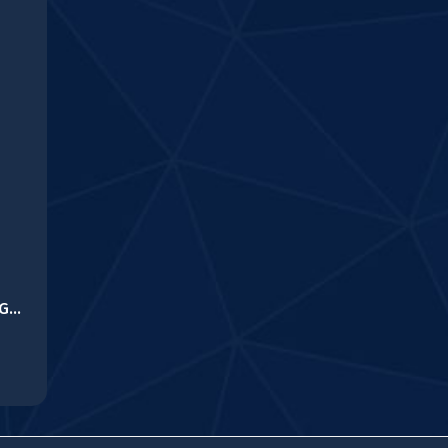
Hungry Box | Casual Game