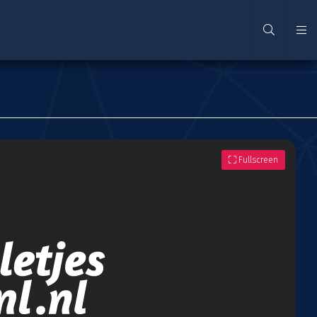
Fullscreen