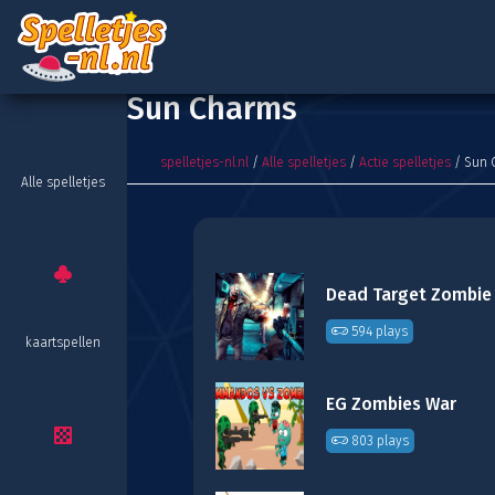
Sun Charms
spelletjes-nl.nl
/
Alle spelletjes
/
Actie spelletjes
/ Sun 
Alle spelletjes
594 plays
kaartspellen
EG Zombies War
803 plays