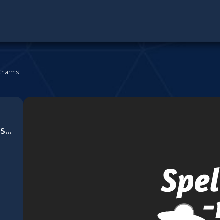
Charms
Dead Target Zombie Shooter