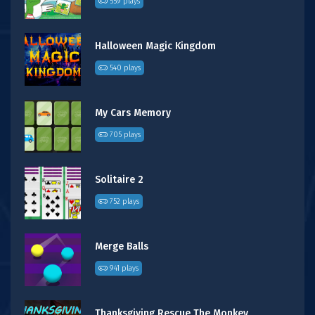
559 plays
Halloween Magic Kingdom
540 plays
My Cars Memory
705 plays
Solitaire 2
752 plays
Merge Balls
941 plays
Thanksgiving Rescue The Monkey