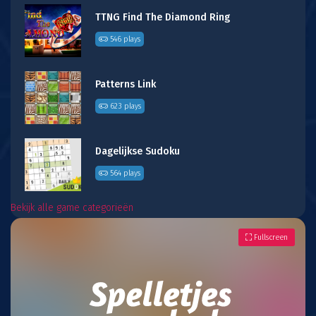
TTNG Find The Diamond Ring
546 plays
Patterns Link
623 plays
Dagelijkse Sudoku
564 plays
Bekijk alle game categorieën
Fullscreen