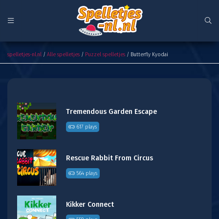
Butterfly Kyodai
spelletjes-nl.nl
/
Alle spelletjes
/
Puzzel spelletjes
/ Butterfly Kyodai
Tremendous Garden Escape
617 plays
Rescue Rabbit From Circus
564 plays
Kikker Connect