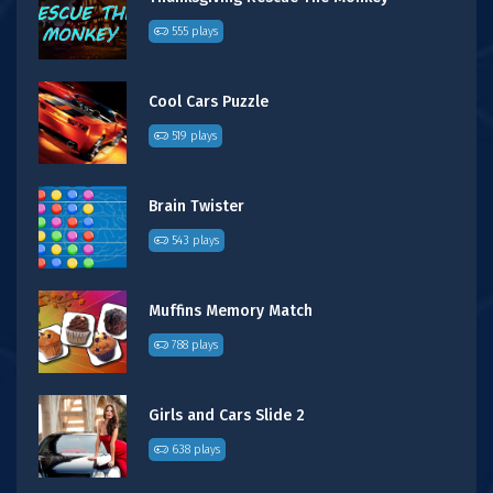
555 plays
Cool Cars Puzzle
519 plays
Brain Twister
543 plays
Muffins Memory Match
788 plays
Girls and Cars Slide 2
638 plays